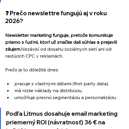
❓ Prečo newslettre fungujú aj v roku 
2026?
Newsletter marketing funguje, pretože komunikuje 
priamo s ľuďmi, ktorí už značke dali súhlas a prejavili 
záujem.
Nezávisí od dosahu sociálnych sietí ani od 
rastúcich CPC v reklamách.
Prečo je to dôležité dnes:
pracuje s vlastnými dátami (first-party data),
má nízke náklady na distribúciu,
umožňuje presnú segmentáciu a personalizáciu.
Podľa Litmus dosahuje email marketing 
priemerný ROI (návratnosť) 
36 € na 