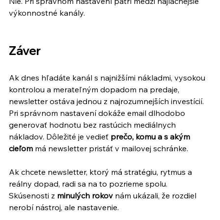
Nie. Pri správnom nastavení patrí medzi najlacnejšie 
výkonnostné kanály.
Záver
Ak dnes hľadáte kanál s najnižšími nákladmi, vysokou 
kontrolou a merateľným dopadom na predaje, 
newsletter ostáva jednou z najrozumnejších investícií. 
Pri správnom nastavení dokáže email dlhodobo 
generovať hodnotu bez rastúcich mediálnych 
nákladov. Dôležité je vedieť 
prečo, komu a s akým 
cieľom
 má newsletter pristáť v mailovej schránke.
Ak chcete newsletter, ktorý má stratégiu, rytmus a 
reálny dopad, radi sa na to pozrieme spolu. 
Skúsenosti z 
minulých rokov
 nám ukázali, že rozdiel 
nerobí nástroj, ale nastavenie.