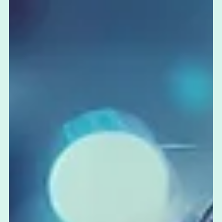
Novinky
Nano Banana Pro:
nemôžete ho ignorovať