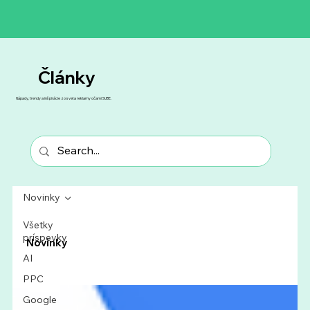
​Články
Nápady, trendy a inšpirácie zo sveta reklamy očami SUBE.
Novinky
Všetky
príspevky
Novinky
AI
PPC
Google