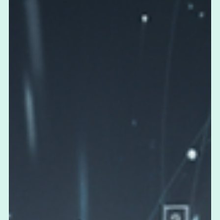
Novinky
Gemini 3: Čo prináša
nový AI model od
Google a prečo je
prelomový