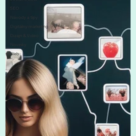
SEO
Návody a tipy
Digitálny marketing
Dizajn & Video
Novinky
Web