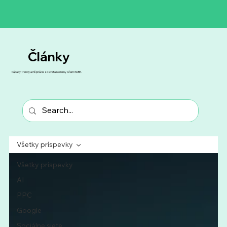
​Články
Nápady, trendy a inšpirácie zo sveta reklamy očami SUBE.
Všetky príspevky
Všetky príspevky
AI
PPC
Google
Sociálne siete