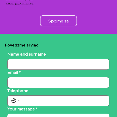
Nech to šlape aj u vás. Poďme to rozbehnúť.
Spojme sa
Povedzme si viac
Name and surname
Email
*
Telephone
Your message
*