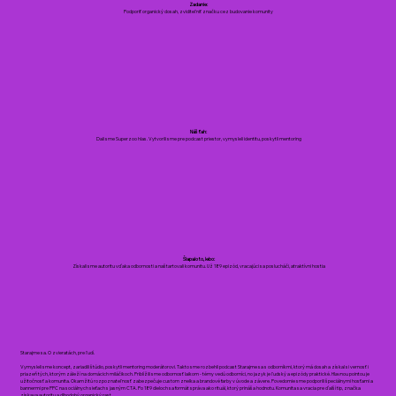
Zadanie:
Podporiť organický dosah, zviditeľniť značku cez budovanie komunity
Náš ťah:
Dali sme Superzoo hlas. Vytvorili sme pre podcast priestor, vymysleli identitu, poskytli mentoring
Šlapalo to, lebo:
Získali sme autoritu vďaka odbornosti a naštartovali komunitu. Už 189 epizód, vracajúci sa poslucháči, atraktívni hostia
Starajme sa. O zvieratách, pre ľudí.
Vymysleli sme koncept, zariadili štúdio, poskytli mentoring moderátorovi. Takto sme rozbehli podcast Starajme sa s odborníkmi, ktorý má dosah a získal si vernosť i
priazeň tých, ktorým záleží na domácich miláčikoch. Priblížili sme odbornosť laikom - témy vedú odborníci, no jazyk je ľudský a epizódy praktické. Hlavnou pointou je
užitočnosť a komunita. Okamžitú rozpoznateľnosť zabezpečuje custom znelka a brandové farby v úvode a závere. Povedomie sme podporili špeciálnymi hosťami a
bannermi pre PPC na sociálnych sieťach s jasným CTA. Po 189 dieloch sa formát správa ako rituál, ktorý prináša hodnotu. Komunita sa vracia pre ďalší tip, značka
získava autoritu a dlhodobý organický rast.