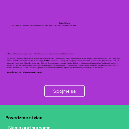
Šlapalo to, lebo:
Hudba a strih v heartbeat tempe podnietilo rýchlejšiu akciu – klik a nákup bez dlhého váhania
A/B test vyhrala akčná verzia konverzného videa: hlasové a vizuálne efekty si získali pozornosť.
Keď je ponuka jednoduchá, musí šlapať okamžite. Konverzný shorts „Druhý nákup ZDARMA“ sme postavili tak, aby dosiahol klik v troch pohyboch. Prvý záber predá
emóciu – radosť z nákupu. Druhý udrie do očí veľkým
ZDARMA
a jasne ukáže princíp „+1“. Tretí pozýva k akcii „nakombinuj podľa seba“. V A/B testovaní sa potvrdil
úspech verzie s tykaním, hlasovým efektom, zrýchleným rytmom a trasením obrazu - táto kombinácia zvýšila pozornosť, zapamätateľnosť viedla k častejším
preklikom. Brandové prvky sú stále v zábere, aby sa ponuka okamžite spojila s Planeo. Video je navrhnuté na mobile-first: veľké písmo, krátke claimy, kontrasty a
priama súslednosť „čo získam → ako na to → poďme na to". Na sociálne siete sme pripravili aj statické bannery a carousely v rovnakom vibe.
Nech to šlape aj u vás. Poďme nakopnúť konverzie.
Spojme sa
Povedzme si viac
Name and surname