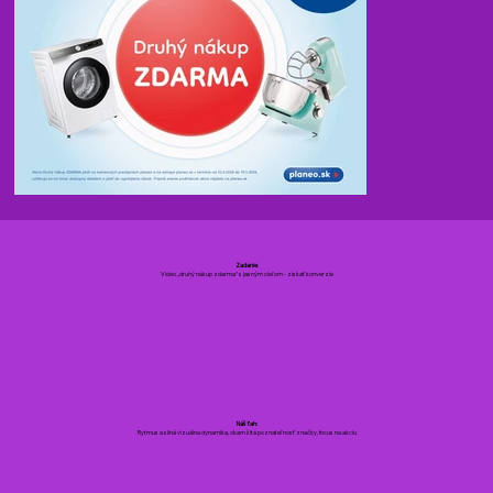
Zadanie
:
Video „druhý nákup zdarma“ s jasným cieľom - získať konverzie
Náš ťah:
Rytmus a silná vizuálna dynamika, okamžitá poznateľnosť značky, focus na akciu