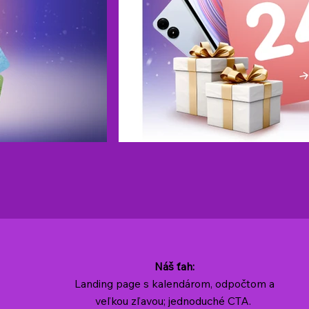
Náš ťah:
Landing page s kalendárom, odpočtom a
veľkou zľavou; jednoduché CTA.