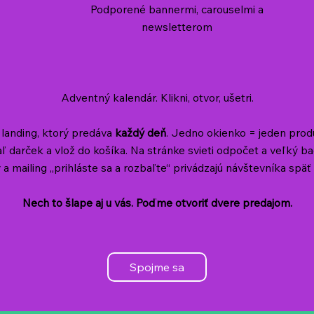
Podporené bannermi, carouselmi a
newsletterom
Adventný kalendár. Klikni, otvor, ušetri.
landing, ktorý predáva
každý deň
. Jedno okienko = jeden pro
baľ darček a vlož do košíka. Na stránke svieti odpočet a veľký 
a mailing „prihláste sa a rozbaľte“ privádzajú návštevníka spä
Nech to šlape aj u vás. Poďme otvoriť dvere predajom.
Spojme sa