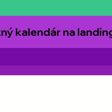
tný kalendár na landi