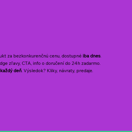
dukt za bezkonkurenčnú cenu, dostupné
iba dnes
.
badge zľavy, CTA, info o doručení do 24h zadarmo.
ť
každý deň
. Výsledok? Kliky, návraty, predaje.