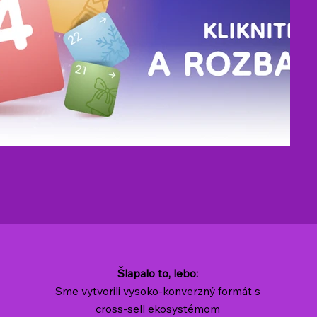
Šlapalo to, lebo:
Sme vytvorili vysoko-konverzný formát s
cross-sell ekosystémom