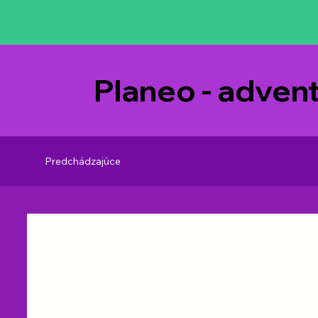
Planeo - adven
Predchádzajúce