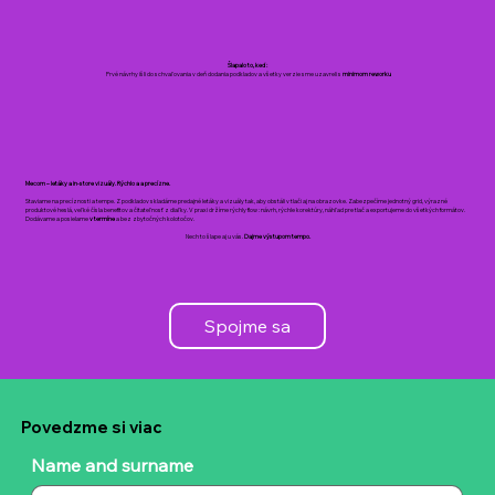
Šlapalo to, keď:
Prvé návrhy išli do schvaľovania v deň dodania podkladov a všetky verzie sme uzavreli s
minimom reworku
Mecom – letáky a in-store vizuály. Rýchlo a a precízne.
Staviame na precíznosti a tempe. Z podkladov skladáme predajné letáky a vizuály tak, aby obstáli v tlači aj na obrazovke. Zabezpečíme jednotný grid, výrazné
produktové heslá, veľké čísla benefitov a čitateľnosť z diaľky. V praxi držíme rýchly flow : návrh, rýchle korektúry, náhľad pre tlač a exportujeme do všetkých formátov.
Dodávame a posielame
v termíne
a bez zbytočných kolotočov.
Nech to šlape aj u vás.
Dajme výstupom tempo.
Spojme sa
Povedzme si viac
Name and surname