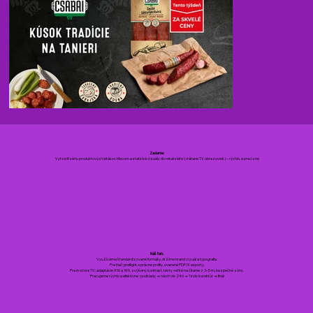
Zadanie:
Vytvoriť sériu produktových letákov Mecom a statické vizuály do retail siete (vrátane TV obrazoviek) – rýchlo, a precízne
Náš ťah:
Využívame štandardizované formáty, držíme brand vizuál a typografia.
Pre tlač: preflight, správne profily, overené PDF/X exporty.
Pre in-store TV: adaptácie 9:16 a 16:9, zvýšený kontrast, texty veľké na čítanie z 3–5 m, bezpečné zóny.
Pracujeme rýchlo a efektívne : podklady → návrh do 24 h → 1 kolo korektúr → finál