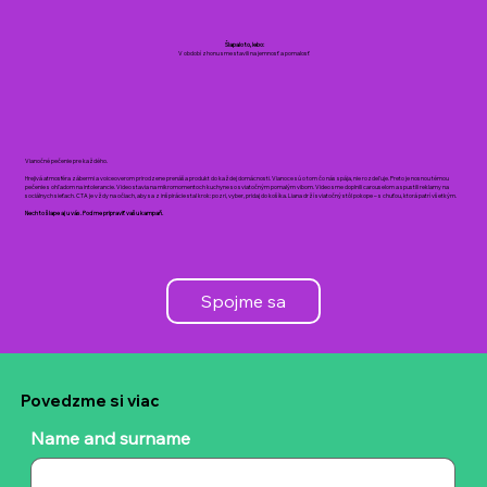
Šlapalo to, lebo:
V období zhonu sme stavili na jemnosť a pomalosť
Vianočné pečenie pre každého.
Hrejivá atmosféra zábermi a voiceoverom prirodzene prenáša produkt do každej domácnosti. Vianoce sú o tom čo nás spája, nie rozdeľuje. Preto je nosnou témou
pečenie s ohľadom na intolerancie. Video stavia na mikromomentoch kuchyne so sviatočným pomalým vibom. Video sme doplnili carouselom a spustili reklamy na
sociálnych sieťach. CTA je vždy na očiach, aby sa z inšpirácie stal krok: pozri, vyber, pridaj do košíka. Liana drží sviatočný stôl pokope – s chuťou, ktorá patrí všetkým.
Nech to šlape aj u vás. Poďme pripraviť vašu kampaň.
Spojme sa
Povedzme si viac
Name and surname