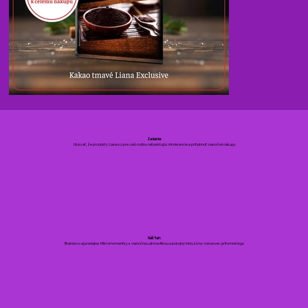
Zadanie:
Ukázať, že produkty Liana sú pre celú rodinu rešpektujúc intolerancie a pritiahnuť vianočné nákupy
Náš ťah:
Brandovo aj predajne. Mikromomentky s vianočnou atmosférou a pokojný inkluzívny voiceover, prítomné logo