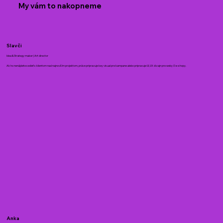
My vám to nakopneme
Slavči
Idea & Strategy maker | Art director
Ak ho nenájdete sedieť s klientom nad najnovším projektom, práve pripravuje key visual pre kampane alebo pripravuje UI, UX dizajn pre weby či e-shopy.
Anka