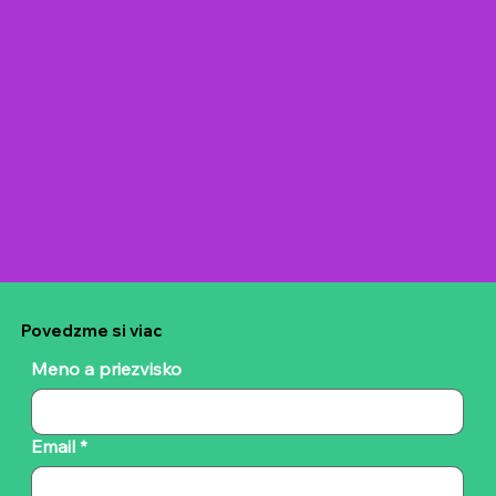
Povedzme si viac
Meno a priezvisko
Email
*