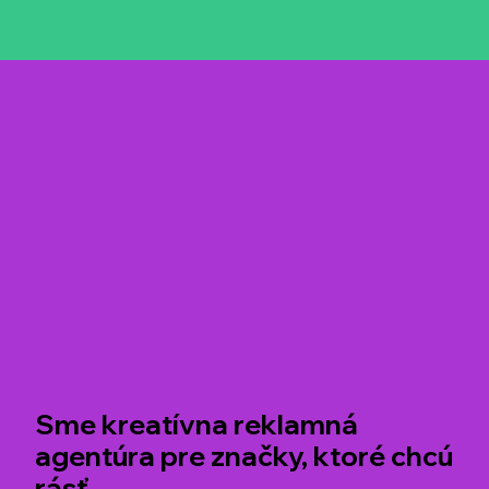
Sme kreatívna reklamná
agentúra pre značky, ktoré chcú
rásť.