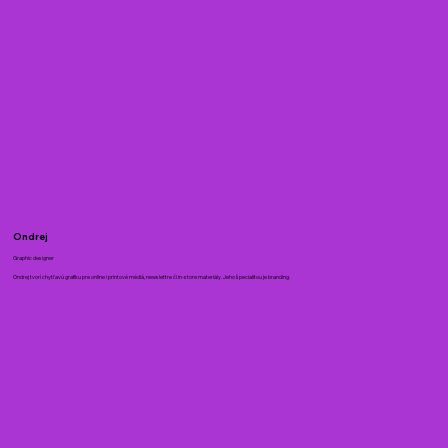
Ondrej
Graphic designer
Ondrej tvorí chytľavú grafiku pre online i printové médiá, newslettre či in-store materiály. Jeho špecialitou je branding.