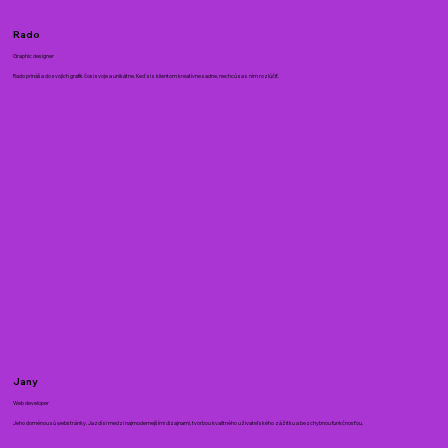
Rado
Graphic designer
Rado prináša do svojich grafík čosi svoje a unikátne. Keď si s klientom kreatívne sadne, nechcú sa s ním rozlúčiť.
Jany
Web developer
Jeho doménou sú webstránky. Jazdí si medzi najmodernejšími dizajnami, tvorbou kvalitného uživateľského zážitku a bezchybnou funkčnosťou.