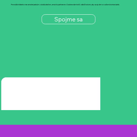
Pre našich klientov nie sme len jedným z dodávateľom, sme ich partnerom. Osobne nám totiž záleží na tom, aby sa aj vám vo vašom biznise darilo.
Spojme sa