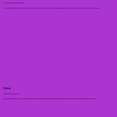
Account & Social media manager
Accountka, marketérka a manažérka nielen našich sociálnych sietí. Zverte sa do Ankinej opatery a oceníte jej dlhoročné skúsenosti a out-of-box kreatívu.
Matej
Audio & Video production
Naša umelecká duša s rozsiahlymi producentskými skúsenosťami s fotením, natáčaním a editáciou videí i audia. Jeho špecialitou sú video animácie.