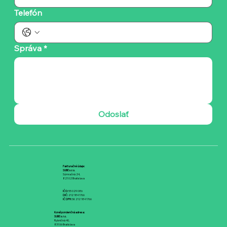
Telefón
Správa
*
Odoslať
Fakturačné údaje:
SUBE s.r.o.
Súmračná 24,
821 02 Bratislava
IČO:
55 029 086
DIČ:
212 184 1766
IČ DPH:
SK 212 184 1766
Korešpondenčná adresa:
SUBE s.r.o.
Rybničná 40,
831 06 Bratislava