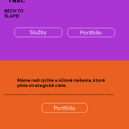
NECH TO
ŠLAPE!
Služby
Portfólio
Máme radi rýchle a účinné riešenia, ktoré
plnia strategické ciele.
Načo to zbytočne komplikovať, keď to môže byť maximálne efekt(ív)ne? Naše jednoduché, kreatívne a rýchle riešenia splnia ciele a prekonajú vaše očakávania.
Portfólio