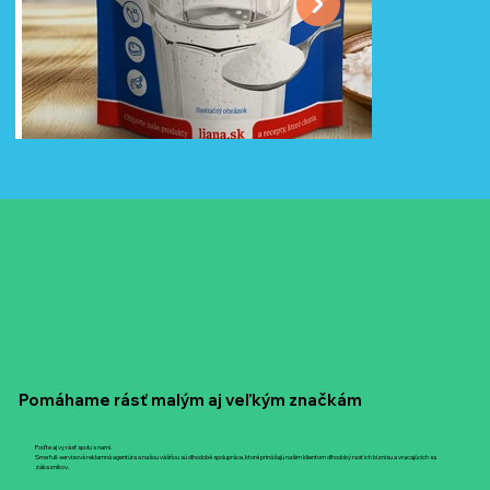
Brand identity
Vyskladáme vám vizuálnu identitu, ktorú si zákazník
zapamätá.
Pomáhame rásť malým aj veľkým značkám
Poďte aj vy rásť spolu s nami.
Sme full-servisová reklamná agentúra a našou vášňou sú dlhodobé spolupráce, ktoré prinášajú našim klientom dlhodobý rast ich biznisu a vracajúcich sa
zákazníkov.